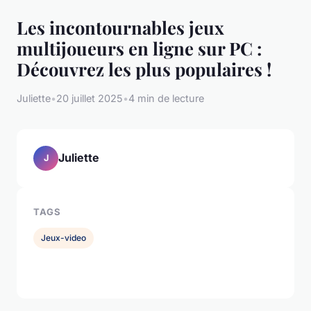
Les incontournables jeux
multijoueurs en ligne sur PC :
Découvrez les plus populaires !
Juliette
•
20 juillet 2025
•
4 min de lecture
Juliette
J
TAGS
Jeux-video