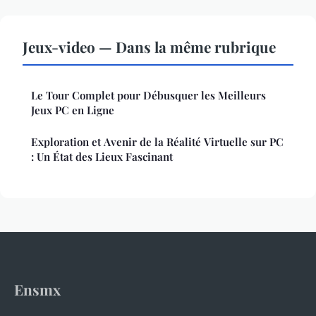
Jeux-video — Dans la même rubrique
Le Tour Complet pour Débusquer les Meilleurs
Jeux PC en Ligne
Exploration et Avenir de la Réalité Virtuelle sur PC
: Un État des Lieux Fascinant
Ensmx