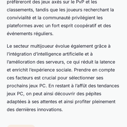
préfèreront des jeux axés sur le PvP et les
classements, tandis que les joueurs recherchant la
convivialité et la communauté privilégient les
plateformes avec un fort esprit coopératif et des
événements réguliers.
Le secteur multijoueur évolue également grâce à
l’intégration d’intelligence artificielle et à
l’amélioration des serveurs, ce qui réduit la latence
et enrichit l’expérience sociale. Prendre en compte
ces facteurs est crucial pour sélectionner ses
prochains jeux PC. En restant à l’affût des tendances
jeux PC, on peut ainsi découvrir des pépites
adaptées à ses attentes et ainsi profiter pleinement
des dernières innovations.