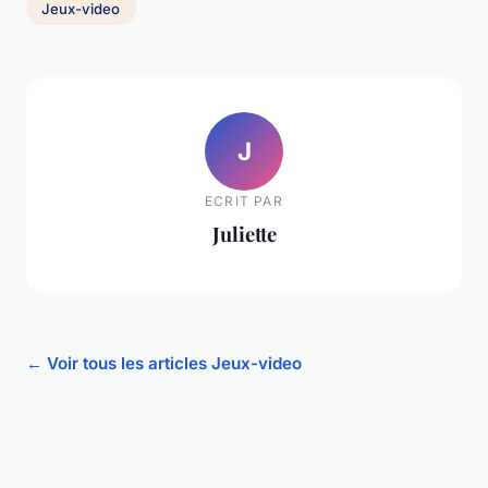
Jeux-video
J
ECRIT PAR
Juliette
← Voir tous les articles Jeux-video