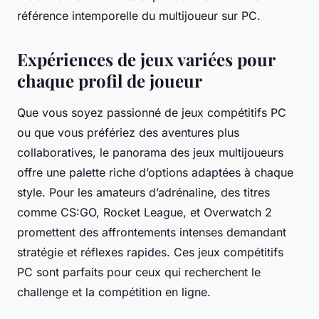
référence intemporelle du multijoueur sur PC.
Expériences de jeux variées pour
chaque profil de joueur
Que vous soyez passionné de jeux compétitifs PC
ou que vous préfériez des aventures plus
collaboratives, le panorama des jeux multijoueurs
offre une palette riche d’options adaptées à chaque
style. Pour les amateurs d’adrénaline, des titres
comme CS:GO, Rocket League, et Overwatch 2
promettent des affrontements intenses demandant
stratégie et réflexes rapides. Ces jeux compétitifs
PC sont parfaits pour ceux qui recherchent le
challenge et la compétition en ligne.